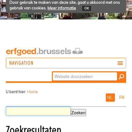
Door gebruik te maken van deze site, gaat u akkoord met ons
gebruik van cookies.
Meer informatie
OK
NAVIGATION
Zoek
DOEN
Geavanceerd
ONTDEKKEN
zoeken...
U bent hier:
Home
NL
FR
BELEVEN
Zoekresultaten