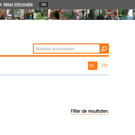
s.
Meer informatie
OK
Zoek
Geavanceerd
zoeken...
NL
FR
Filter de resultaten.