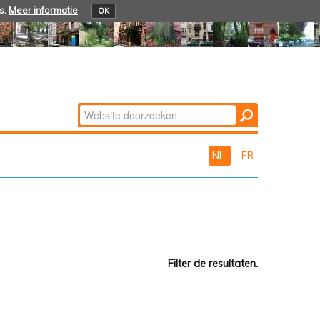
s.
Meer informatie
OK
Zoek
Geavanceerd
zoeken...
NL
FR
Filter de resultaten.