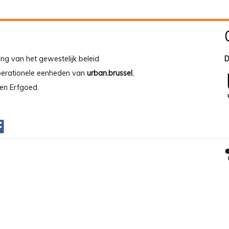
ing van het gewestelijk beleid
D
operationele eenheden van
urban.brussel
,
en Erfgoed.