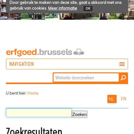
Door gebruik te maken van deze site, gaat u akkoord met ons
gebruik van cookies.
Meer informatie
OK
NAVIGATION
Zoek
DOEN
Geavanceerd
ONTDEKKEN
zoeken...
U bent hier:
Home
NL
FR
BELEVEN
Zoekresultaten