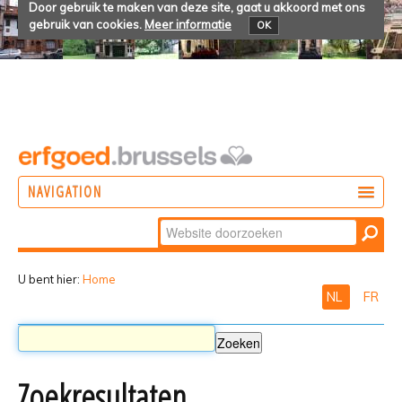
Door gebruik te maken van deze site, gaat u akkoord met ons
gebruik van cookies.
Meer informatie
OK
NAVIGATION
Zoek
DOEN
Geavanceerd
ONTDEKKEN
zoeken...
U bent hier:
Home
NL
FR
BELEVEN
Zoekresultaten