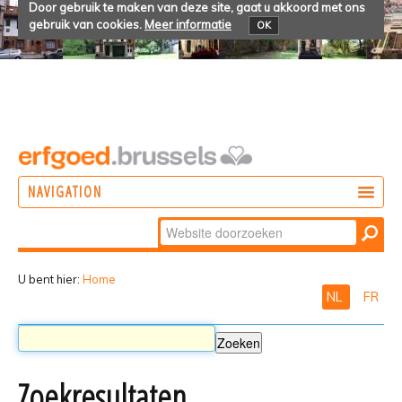
Door gebruik te maken van deze site, gaat u akkoord met ons
gebruik van cookies.
Meer informatie
OK
NAVIGATION
Zoek
DOEN
Geavanceerd
ONTDEKKEN
zoeken...
U bent hier:
Home
NL
FR
BELEVEN
Zoekresultaten