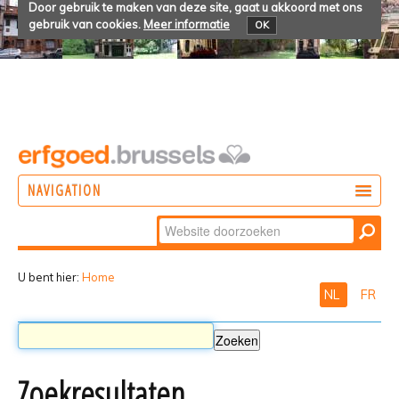
Door gebruik te maken van deze site, gaat u akkoord met ons
gebruik van cookies.
Meer informatie
OK
NAVIGATION
Zoek
DOEN
Geavanceerd
ONTDEKKEN
zoeken...
U bent hier:
Home
NL
FR
BELEVEN
Zoekresultaten