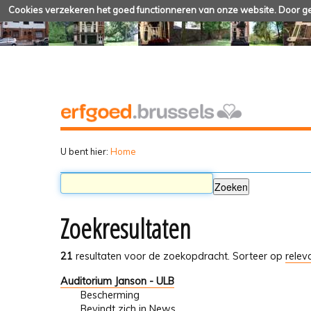
Cookies verzekeren het goed functionneren van onze website. Door geb
U bent hier:
Home
Zoekresultaten
21
resultaten voor de zoekopdracht.
Sorteer op
relev
Auditorium Janson - ULB
Bescherming
Bevindt zich in
News