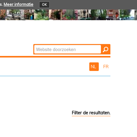
s.
Meer informatie
OK
Zoek
Geavanceerd
zoeken...
NL
FR
Filter de resultaten.