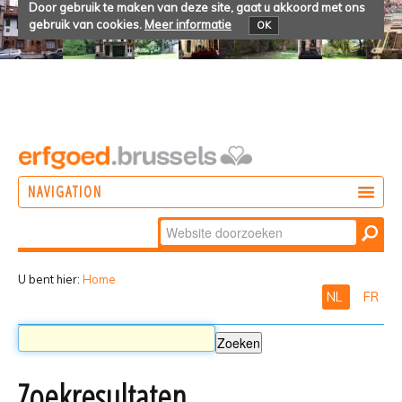
Door gebruik te maken van deze site, gaat u akkoord met ons
gebruik van cookies.
Meer informatie
OK
NAVIGATION
Zoek
DOEN
Geavanceerd
ONTDEKKEN
zoeken...
U bent hier:
Home
NL
FR
BELEVEN
Zoekresultaten