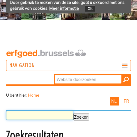
Door gebruik te maken van deze site, gaat u akkoord met ons
gebruik van cookies.
Meer informatie
OK
NAVIGATION
Zoek
DOEN
Geavanceerd
ONTDEKKEN
zoeken...
U bent hier:
Home
NL
FR
BELEVEN
Zoekresultaten