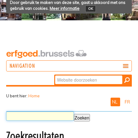
Door gebruik te maken van deze site, gaat u akkoord met ons
gebruik van cookies.
Meer informatie
OK
NAVIGATION
Zoek
DOEN
Geavanceerd
ONTDEKKEN
zoeken...
U bent hier:
Home
NL
FR
BELEVEN
Zoekresultaten