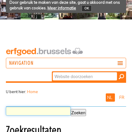
Door gebruik te maken van deze site, gaat u akkoord met ons
gebruik van cookies.
Meer informatie
OK
NAVIGATION
Zoek
DOEN
Geavanceerd
ONTDEKKEN
zoeken...
U bent hier:
Home
NL
FR
BELEVEN
Zoekresultaten