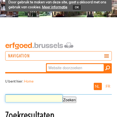
Door gebruik te maken van deze site, gaat u akkoord met ons
gebruik van cookies.
Meer informatie
OK
NAVIGATION
Zoek
DOEN
Geavanceerd
ONTDEKKEN
zoeken...
U bent hier:
Home
NL
FR
BELEVEN
Zoekresultaten