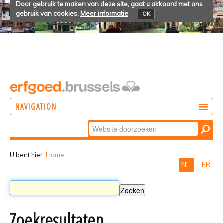
Door gebruik te maken van deze site, gaat u akkoord met ons
gebruik van cookies.
Meer informatie
OK
NAVIGATION
Zoek
DOEN
Geavanceerd
ONTDEKKEN
zoeken...
U bent hier:
Home
NL
FR
BELEVEN
Zoekresultaten