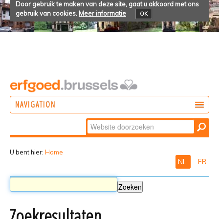
Door gebruik te maken van deze site, gaat u akkoord met ons
gebruik van cookies.
Meer informatie
OK
NAVIGATION
Zoek
DOEN
Geavanceerd
ONTDEKKEN
zoeken...
U bent hier:
Home
NL
FR
BELEVEN
Zoekresultaten