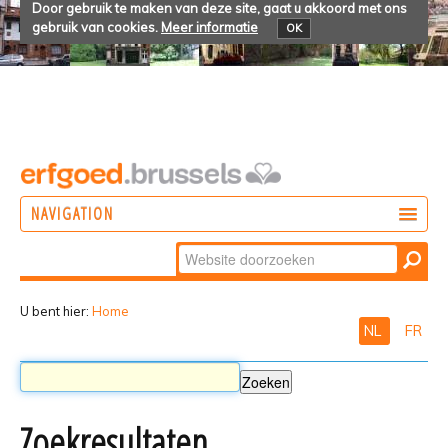
Door gebruik te maken van deze site, gaat u akkoord met ons
gebruik van cookies.
Meer informatie
OK
NAVIGATION
Zoek
DOEN
Geavanceerd
ONTDEKKEN
zoeken...
U bent hier:
Home
NL
FR
BELEVEN
Zoekresultaten