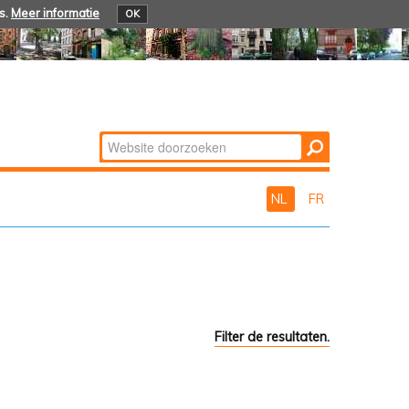
s.
Meer informatie
OK
Zoek
Geavanceerd
zoeken...
NL
FR
Filter de resultaten.