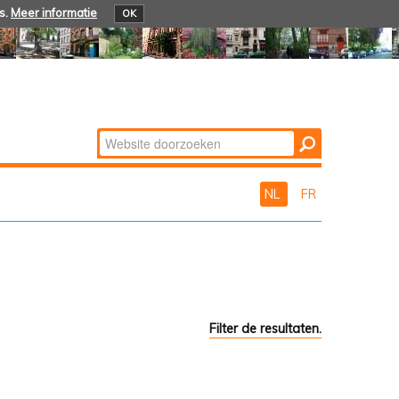
s.
Meer informatie
OK
Zoek
Geavanceerd
zoeken...
NL
FR
Filter de resultaten.