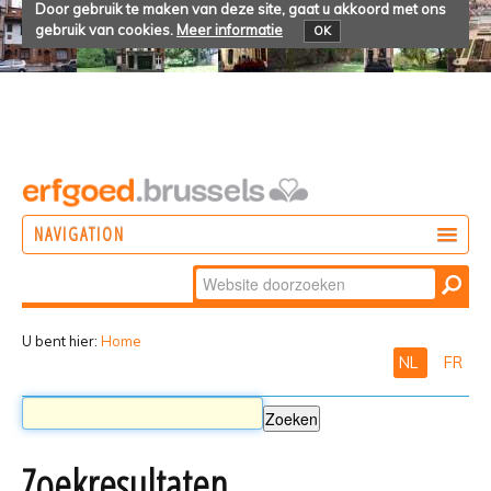
Door gebruik te maken van deze site, gaat u akkoord met ons
gebruik van cookies.
Meer informatie
OK
NAVIGATION
Zoek
DOEN
Geavanceerd
ONTDEKKEN
zoeken...
U bent hier:
Home
NL
FR
BELEVEN
Zoekresultaten