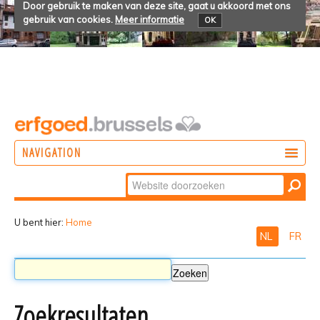
Door gebruik te maken van deze site, gaat u akkoord met ons
gebruik van cookies.
Meer informatie
OK
NAVIGATION
Zoek
DOEN
Geavanceerd
ONTDEKKEN
zoeken...
U bent hier:
Home
NL
FR
BELEVEN
Zoekresultaten