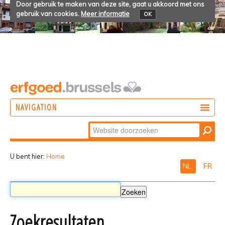
Door gebruik te maken van deze site, gaat u akkoord met ons
gebruik van cookies.
Meer informatie
OK
NAVIGATION
Zoek
DOEN
Geavanceerd
ONTDEKKEN
zoeken...
U bent hier:
Home
NL
FR
BELEVEN
Zoekresultaten