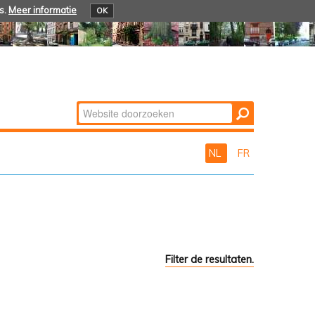
s.
Meer informatie
OK
Zoek
Geavanceerd
zoeken...
NL
FR
Filter de resultaten.