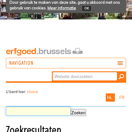
Door gebruik te maken van deze site, gaat u akkoord met ons
gebruik van cookies.
Meer informatie
OK
NAVIGATION
Zoek
DOEN
Geavanceerd
ONTDEKKEN
zoeken...
U bent hier:
Home
NL
FR
BELEVEN
Zoekresultaten