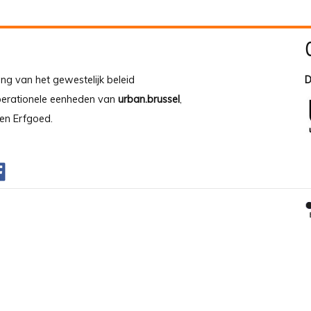
ing van het gewestelijk beleid
D
operationele eenheden van
urban.brussel
,
en Erfgoed.