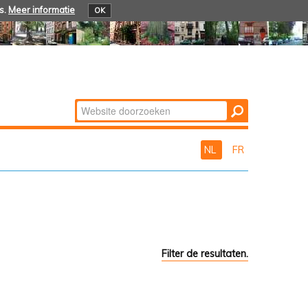
s.
Meer informatie
OK
Zoek
Geavanceerd
zoeken...
NL
FR
Filter de resultaten.