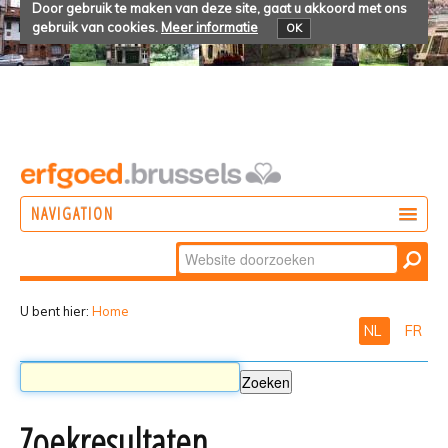
Door gebruik te maken van deze site, gaat u akkoord met ons
gebruik van cookies.
Meer informatie
OK
NAVIGATION
Zoek
DOEN
Geavanceerd
ONTDEKKEN
zoeken...
U bent hier:
Home
NL
FR
BELEVEN
Zoekresultaten