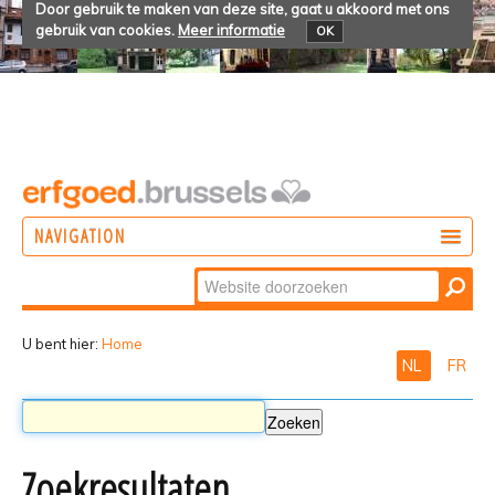
Door gebruik te maken van deze site, gaat u akkoord met ons
gebruik van cookies.
Meer informatie
OK
NAVIGATION
Zoek
DOEN
Geavanceerd
ONTDEKKEN
zoeken...
U bent hier:
Home
NL
FR
BELEVEN
Zoekresultaten