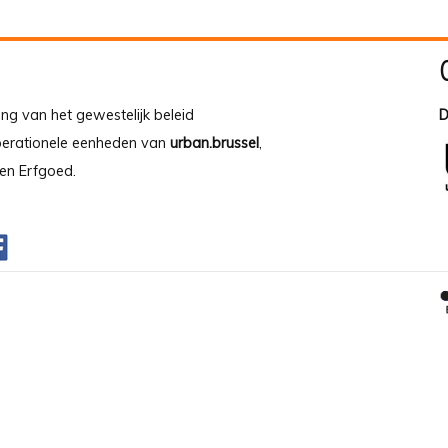
ing van het gewestelijk beleid
D
operationele eenheden van
urban.brussel
,
en Erfgoed.