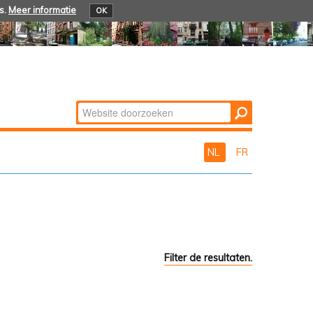
s.
Meer informatie
OK
Zoek
Geavanceerd
zoeken...
NL
FR
Filter de resultaten.