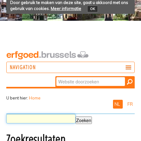
Door gebruik te maken van deze site, gaat u akkoord met ons
gebruik van cookies.
Meer informatie
OK
NAVIGATION
Zoek
DOEN
Geavanceerd
ONTDEKKEN
zoeken...
U bent hier:
Home
NL
FR
BELEVEN
Zoekresultaten