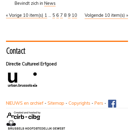
Bevindt zich in
News
« Vorige 10 item(s)
1
...
5
6
7
8
9
10
Volgende 10 item(s) »
Contact
Directie Cultureel Erfgoed
NIEUWS en archief
-
Sitemap
-
Copyrights
-
Pers
-