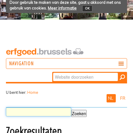
Door gebruik te maken van deze site, gaat u akkoord met ons
gebruik van cookies.
Meer informatie
OK
NAVIGATION
Zoek
DOEN
Geavanceerd
ONTDEKKEN
zoeken...
U bent hier:
Home
NL
FR
BELEVEN
Zoekresultaten