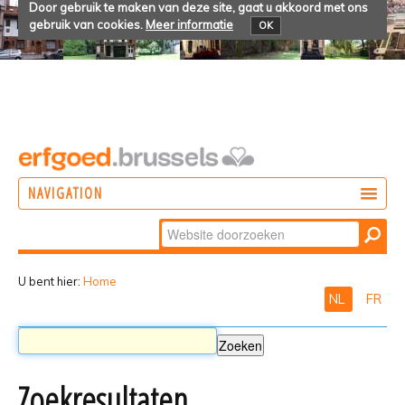
Door gebruik te maken van deze site, gaat u akkoord met ons
gebruik van cookies.
Meer informatie
OK
NAVIGATION
Zoek
DOEN
Geavanceerd
ONTDEKKEN
zoeken...
U bent hier:
Home
NL
FR
BELEVEN
Zoekresultaten