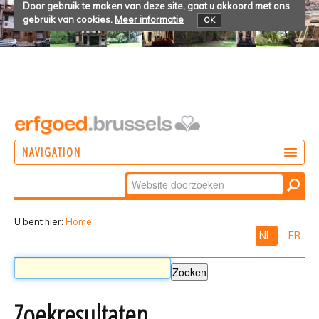
Door gebruik te maken van deze site, gaat u akkoord met ons
gebruik van cookies.
Meer informatie
OK
NAVIGATION
Zoek
DOEN
Geavanceerd
ONTDEKKEN
zoeken...
U bent hier:
Home
NL
FR
BELEVEN
Zoekresultaten