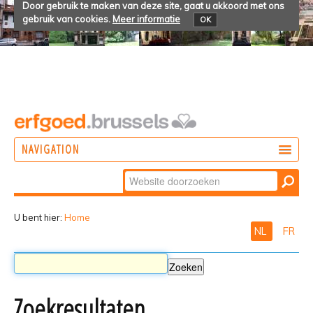
Door gebruik te maken van deze site, gaat u akkoord met ons
gebruik van cookies.
Meer informatie
OK
NAVIGATION
Zoek
DOEN
Geavanceerd
ONTDEKKEN
zoeken...
U bent hier:
Home
NL
FR
BELEVEN
Zoekresultaten