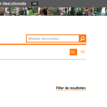
s.
Meer informatie
OK
Zoek
Geavanceerd
zoeken...
NL
FR
Filter de resultaten.