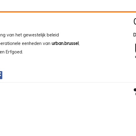
ing van het gewestelijk beleid
D
operationele eenheden van
urban.brussel
,
en Erfgoed.