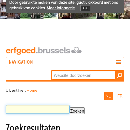
Door gebruik te maken van deze site, gaat u akkoord met ons
gebruik van cookies.
Meer informatie
OK
NAVIGATION
Zoek
DOEN
Geavanceerd
ONTDEKKEN
zoeken...
U bent hier:
Home
NL
FR
BELEVEN
Zoekresultaten