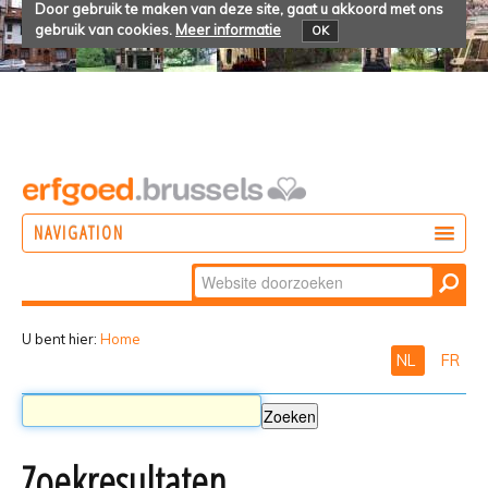
Door gebruik te maken van deze site, gaat u akkoord met ons
gebruik van cookies.
Meer informatie
OK
NAVIGATION
Zoek
DOEN
Geavanceerd
ONTDEKKEN
zoeken...
U bent hier:
Home
NL
FR
BELEVEN
Zoekresultaten