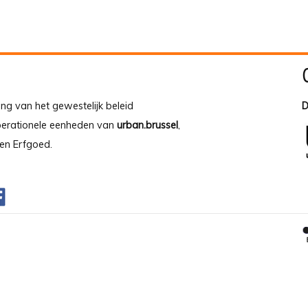
ing van het gewestelijk beleid
D
operationele eenheden van
urban.brussel
,
en Erfgoed.