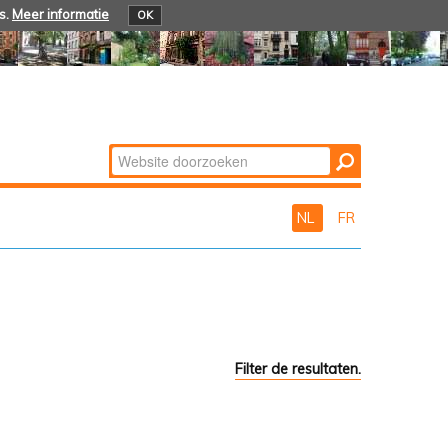
s.
Meer informatie
OK
Zoek
Geavanceerd
zoeken...
NL
FR
Filter de resultaten.