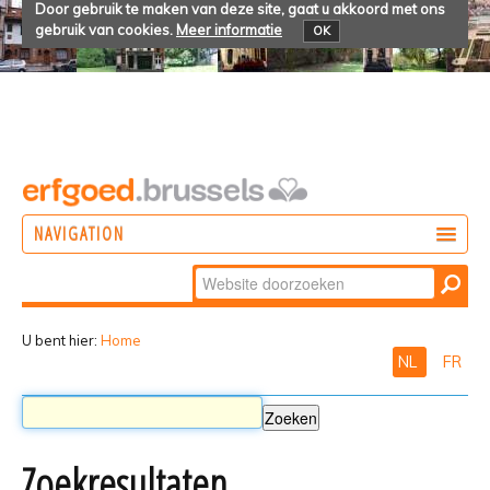
Door gebruik te maken van deze site, gaat u akkoord met ons
gebruik van cookies.
Meer informatie
OK
NAVIGATION
Zoek
DOEN
Geavanceerd
ONTDEKKEN
zoeken...
U bent hier:
Home
NL
FR
BELEVEN
Zoekresultaten