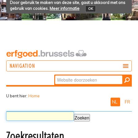
Door gebruik te maken van deze site, gaat u akkoord met ons
gebruik van cookies.
Meer informatie
OK
NAVIGATION
Zoek
DOEN
Geavanceerd
ONTDEKKEN
zoeken...
U bent hier:
Home
NL
FR
BELEVEN
Zoekresultaten