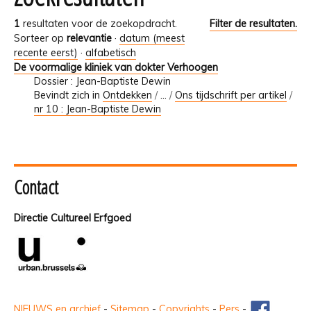
1
resultaten voor de zoekopdracht.
Filter de resultaten.
Sorteer op
relevantie
·
datum (meest
recente eerst)
·
alfabetisch
De voormalige kliniek van dokter Verhoogen
Dossier : Jean-Baptiste Dewin
Bevindt zich in
Ontdekken
/
…
/
Ons tijdschrift per artikel
/
nr 10 : Jean-Baptiste Dewin
Contact
Directie Cultureel Erfgoed
NIEUWS en archief
-
Sitemap
-
Copyrights
-
Pers
-