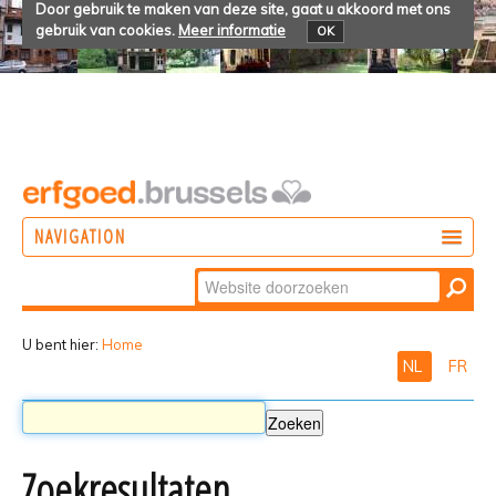
Door gebruik te maken van deze site, gaat u akkoord met ons
gebruik van cookies.
Meer informatie
OK
NAVIGATION
Zoek
DOEN
Geavanceerd
ONTDEKKEN
zoeken...
U bent hier:
Home
NL
FR
BELEVEN
Zoekresultaten