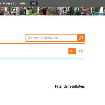
s.
Meer informatie
OK
Zoek
Geavanceerd
zoeken...
NL
FR
Filter de resultaten.