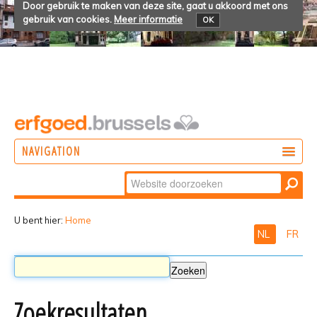
Door gebruik te maken van deze site, gaat u akkoord met ons
gebruik van cookies.
Meer informatie
OK
NAVIGATION
Zoek
DOEN
Geavanceerd
ONTDEKKEN
zoeken...
U bent hier:
Home
NL
FR
BELEVEN
Zoekresultaten