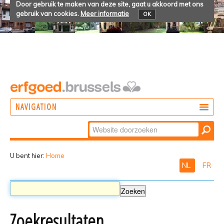
Door gebruik te maken van deze site, gaat u akkoord met ons
gebruik van cookies.
Meer informatie
OK
NAVIGATION
Zoek
DOEN
Geavanceerd
ONTDEKKEN
zoeken...
U bent hier:
Home
NL
FR
BELEVEN
Zoekresultaten