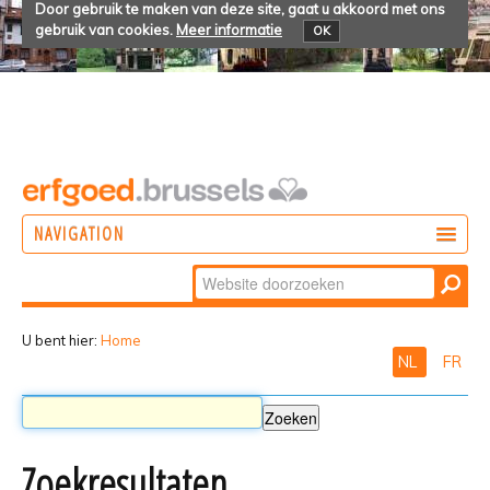
Door gebruik te maken van deze site, gaat u akkoord met ons
gebruik van cookies.
Meer informatie
OK
NAVIGATION
Zoek
DOEN
Geavanceerd
ONTDEKKEN
zoeken...
U bent hier:
Home
NL
FR
BELEVEN
Zoekresultaten