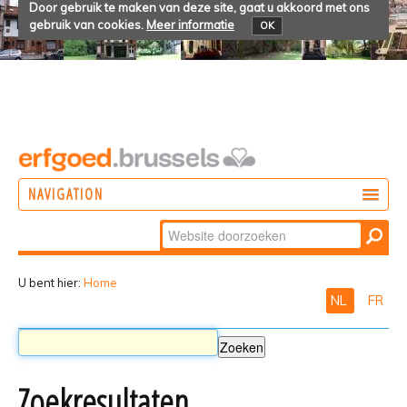
Door gebruik te maken van deze site, gaat u akkoord met ons
gebruik van cookies.
Meer informatie
OK
NAVIGATION
Zoek
DOEN
Geavanceerd
ONTDEKKEN
zoeken...
U bent hier:
Home
NL
FR
BELEVEN
Zoekresultaten