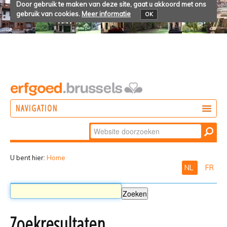
Door gebruik te maken van deze site, gaat u akkoord met ons
gebruik van cookies.
Meer informatie
OK
NAVIGATION
Zoek
DOEN
Geavanceerd
ONTDEKKEN
zoeken...
U bent hier:
Home
NL
FR
BELEVEN
Zoekresultaten