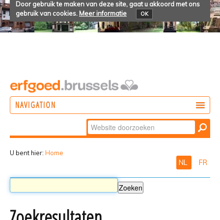
Door gebruik te maken van deze site, gaat u akkoord met ons
gebruik van cookies.
Meer informatie
OK
NAVIGATION
Zoek
DOEN
Geavanceerd
ONTDEKKEN
zoeken...
U bent hier:
Home
NL
FR
BELEVEN
Zoekresultaten