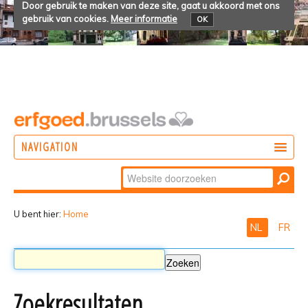
Door gebruik te maken van deze site, gaat u akkoord met ons
gebruik van cookies.
Meer informatie
OK
NAVIGATION
Zoek
DOEN
Geavanceerd
ONTDEKKEN
zoeken...
U bent hier:
Home
NL
FR
BELEVEN
Zoekresultaten