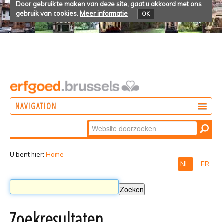
Door gebruik te maken van deze site, gaat u akkoord met ons
gebruik van cookies.
Meer informatie
OK
NAVIGATION
Zoek
DOEN
Geavanceerd
ONTDEKKEN
zoeken...
U bent hier:
Home
NL
FR
BELEVEN
Zoekresultaten