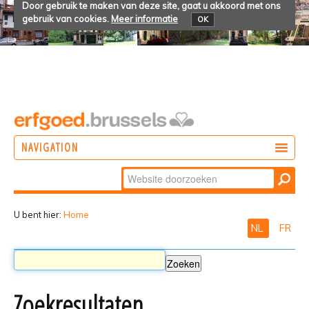
Door gebruik te maken van deze site, gaat u akkoord met ons
gebruik van cookies.
Meer informatie
OK
NAVIGATION
Zoek
DOEN
Geavanceerd
ONTDEKKEN
zoeken...
U bent hier:
Home
NL
FR
BELEVEN
Zoekresultaten