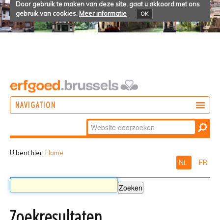
Door gebruik te maken van deze site, gaat u akkoord met ons
gebruik van cookies.
Meer informatie
OK
NAVIGATION
Zoek
DOEN
Geavanceerd
ONTDEKKEN
zoeken...
U bent hier:
Home
NL
FR
BELEVEN
Zoekresultaten